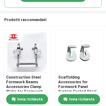
Prodotti raccomandati
Casa
Construction Steel
Scaffolding
Formwork Beams
Accessories for
Accessories Clamp
Formwork Panel
Prodotti
Waler for Formwork
System Casted Steel
Panel High Strength
G Clip High Strength
Invia richiesta
Invia richiesta
Reusable
Q235 Concrete
Circa noi
Construction