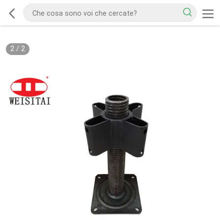
2
/
2