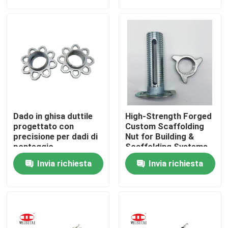
Giro della fabbrica
Controllo di qualità
Contattici
Dado in ghisa duttile
High-Strength Forged
Notizie
progettato con
Custom Scaffolding
precisione per dadi di
Nut for Building &
ponteggio
Scaffolding Systems
personalizzati per
Casi
Invia richiesta
Invia richiesta
strutture di ponteggio
stabili
Parti d'acciaio dell'armatura
Parti dell'armatura della struttura