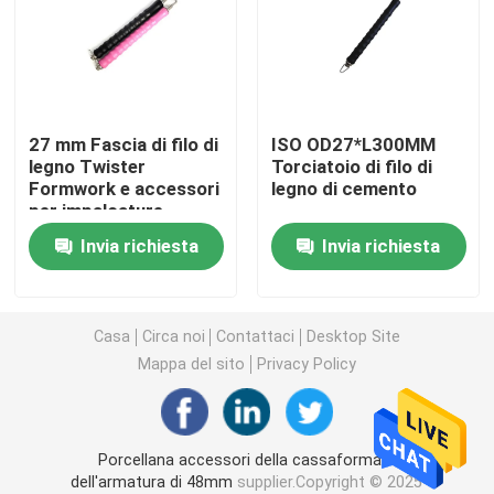
Ring Lock Scaffolding Parts
Parti dell'armatura di Cuplock
27 mm Fascia di filo di
ISO OD27*L300MM
legno Twister
Torciatoio di filo di
Formwork e accessori
legno di cemento
Armatura Jack Base
per impalcature
Invia richiesta
Invia richiesta
Testa dell'armatura U
Parti d'acciaio del puntello dell'armatura
Casa
Circa noi
Contattaci
Desktop Site
Mappa del sito
Privacy Policy
Legame Rod System della cassaforma
Porcellana accessori della cassaforma e
Legame Rod Nut
dell'armatura di 48mm
supplier.Copyright © 2025