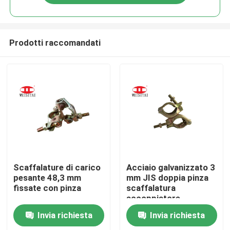
Prodotti raccomandati
Casa
Scaffalature di carico
Acciaio galvanizzato 3
pesante 48,3 mm
mm JIS doppia pinza
fissate con pinza
scaffalatura
Prodotti
accoppiatore
pressato
Invia richiesta
Invia richiesta
Circa noi