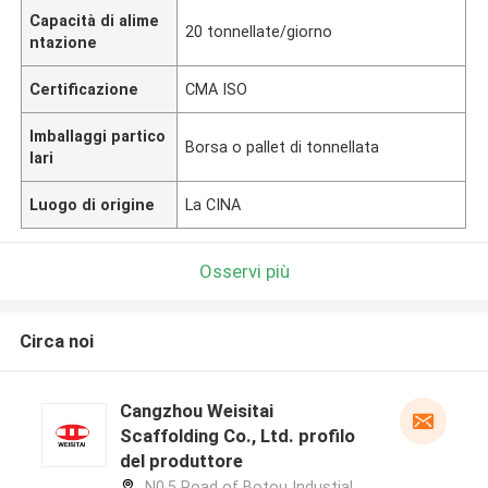
Capacità di alime
20 tonnellate/giorno
ntazione
Certificazione
CMA ISO
Imballaggi partico
Borsa o pallet di tonnellata
lari
Luogo di origine
La CINA
Osservi più
Circa noi
Cangzhou Weisitai
Scaffolding Co., Ltd. profilo
del produttore
N0.5 Road of Botou Industial