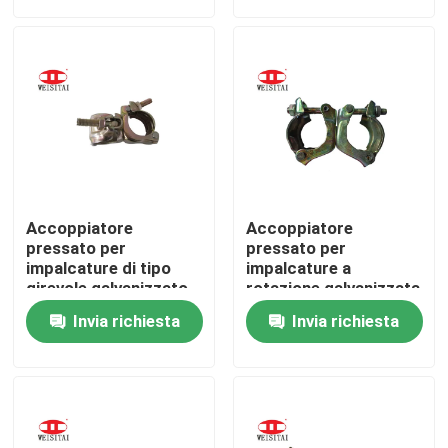
Giro della fabbrica
Controllo di qualità
Contattici
Accoppiatore
Accoppiatore
Notizie
pressato per
pressato per
impalcature di tipo
impalcature a
girevole galvanizzato
rotazione galvanizzata
3 mm
elettrica da 3 mm
Casi
Invia richiesta
Invia richiesta
Parti d'acciaio dell'armatura
Parti dell'armatura della struttura