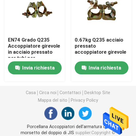
Ring Lock Scaffolding Parts
Parti dell'armatura di Cuplock
EN74 Grado Q235
0.67kg Q235 acciaio
Accoppiatore girevole
pressato
in acciaio pressato
accoppiatore girevole
Armatura Jack Base
per tubi per
impalcature
Invia richiesta
Invia richiesta
Testa dell'armatura U
Parti d'acciaio del puntello dell'armatura
Casa
Circa noi
Contattaci
Desktop Site
Mappa del sito
Privacy Policy
Legame Rod System della cassaforma
Porcellana Accoppiatori dell'armatura del
Legame Rod Nut
morsetto del doppio di JIS
supplier.Copyright ©